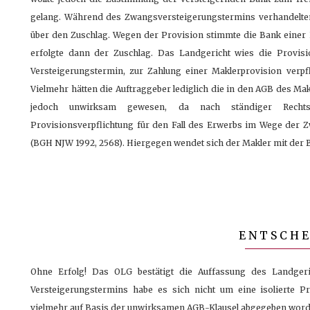
gelang. Während des Zwangsversteigerungstermins verhandelten 
über den Zuschlag. Wegen der Provision stimmte die Bank einer
erfolgte dann der Zuschlag. Das Landgericht wies die Provisi
Versteigerungstermin, zur Zahlung einer Maklerprovision verpfl
Vielmehr hätten die Auftraggeber lediglich die in den AGB des Mak
jedoch unwirksam gewesen, da nach ständiger Rechtsp
Provisionsverpflichtung für den Fall des Erwerbs im Wege der 
(BGH NJW 1992, 2568). Hiergegen wendet sich der Makler mit der 
ENTSCH
Ohne Erfolg! Das OLG bestätigt die Auffassung des Landgeri
Versteigerungstermins habe es sich nicht um eine isolierte P
vielmehr auf Basis der unwirksamen AGB-Klausel abgegeben word