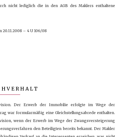
rch nicht lediglich die in den AGB des Maklers enthaltene
 20.11.2008 – 4 U 106/08
CHVERHALT
vision. Der Erwerb der Immobilie erfolgte im Wege der
ag war formularmäßig eine Gleichstellungsabrede enthalten.
vision, wenn der Erwerb im Wege der Zwangsversteigerung
gerungsverfahren den Beteiligten bereits bekannt. Der Makler
händigen Verkauf an die Interessenten erreichen, was nicht