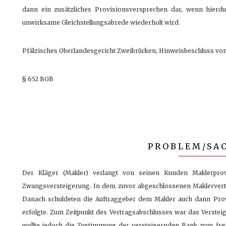
dann ein zusätzliches Provisionsversprechen dar, wenn hierdu
unwirksame Gleichstellungsabrede wiederholt wird.
Pfälzisches Oberlandesgericht Zweibrücken, Hinweisbeschluss vom
§ 652 BGB
PROBLEM/SA
Der Kläger (Makler) verlangt von seinen Kunden Maklerpro
Zwangsversteigerung. In dem zuvor abgeschlossenen Maklervertr
Danach schuldeten die Auftraggeber dem Makler auch dann Pro
erfolgte. Zum Zeitpunkt des Vertragsabschlusses war das Verstei
wollte jedoch die Zustimmung der versteigernden Bank zum frei